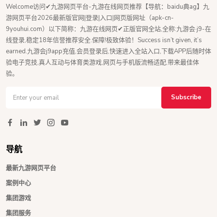
Welcome访问✔九游网页平台-九游在线网页推荐【导航：baidu典ag】九
游网页平台2026最新版官网|登录|入口|网页版网址（apk-cn-
9youhui.com）以下简称：九游在线网页✔正版官网全站,全称:九游会·j9-在
线登录,稳定18年信誉推荐安全.保障!极致体验！Success isn’t given, it’s
earned.九游会j9app充值,会员登录后,快速进入全站入口,下载APP后随时体
验电子竞技,真人互动与体育类游戏,网页与手机版流畅适配,带来最佳体
验。
Subscribe
导航
最新九游网页平台
案例中心
集团游戏
集团服务