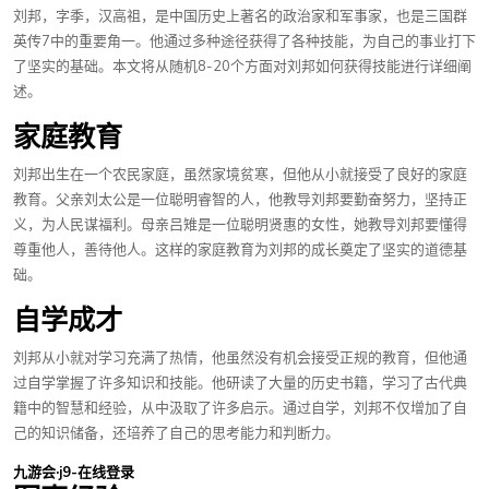
刘邦，字季，汉高祖，是中国历史上著名的政治家和军事家，也是三国群
英传7中的重要角一。他通过多种途径获得了各种技能，为自己的事业打下
了坚实的基础。本文将从随机8-20个方面对刘邦如何获得技能进行详细阐
述。
家庭教育
刘邦出生在一个农民家庭，虽然家境贫寒，但他从小就接受了良好的家庭
教育。父亲刘太公是一位聪明睿智的人，他教导刘邦要勤奋努力，坚持正
义，为人民谋福利。母亲吕雉是一位聪明贤惠的女性，她教导刘邦要懂得
尊重他人，善待他人。这样的家庭教育为刘邦的成长奠定了坚实的道德基
础。
自学成才
刘邦从小就对学习充满了热情，他虽然没有机会接受正规的教育，但他通
过自学掌握了许多知识和技能。他研读了大量的历史书籍，学习了古代典
籍中的智慧和经验，从中汲取了许多启示。通过自学，刘邦不仅增加了自
己的知识储备，还培养了自己的思考能力和判断力。
九游会·j9-在线登录