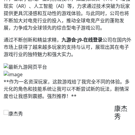
现实（AR）、人工智能（AI）等，力求通过技术突破为玩家
提供更具沉浸感和互动性的游戏体验。与此同时，公司也将
不断加大对电竞行业的投入，推动全球电竞产业的蓬勃发
展，力争成为全球领先的综合型电子游戏公司。
通过不断创新和精益求精，
九游会·j9-在线登录
公司在国内外
市场上获得了越来越多玩家的支持与认可，展现出其在电子
游戏行业的独特魅力和强大实力。
**作为一名资深玩家，这款游戏给了我完全不同的体验。多
元化的角色和技能系统让我可以不断尝试新的玩法，剧情深
度也让我感到震撼。强烈推荐！**
康杰
秀