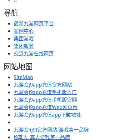
导航
最新九游网页平台
案例中心
集团游戏
集团服务
交流九游在线网页
网站地图
SiteMap
九游会j9app充值官方网站
九游会j9app充值手机版入口
九游会j9app充值手机版官网
九游会j9app充值Web网页版
九游会j9app充值app下载地址
九游会·(j9)官方网站-游戏第一品牌
J9真人_真人游戏第一品牌