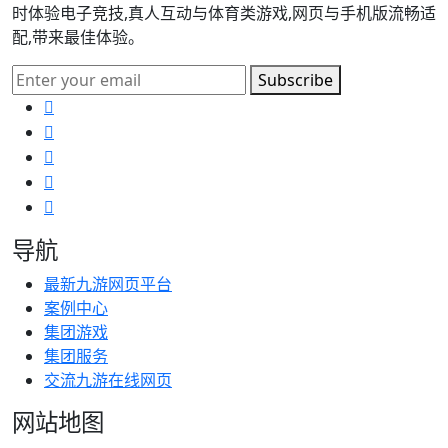
时体验电子竞技,真人互动与体育类游戏,网页与手机版流畅适
配,带来最佳体验。
Subscribe
导航
最新九游网页平台
案例中心
集团游戏
集团服务
交流九游在线网页
网站地图