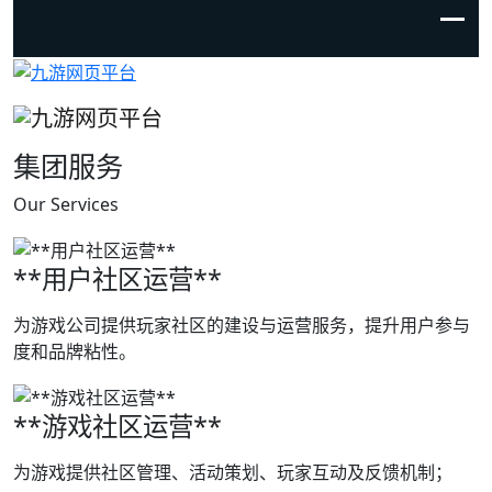
集团服务
Our Services
**用户社区运营**
为游戏公司提供玩家社区的建设与运营服务，提升用户参与
度和品牌粘性。
**游戏社区运营**
为游戏提供社区管理、活动策划、玩家互动及反馈机制；