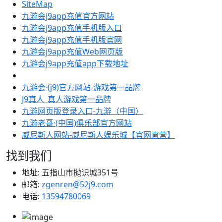
SiteMap
九游会j9app充值官方网站
九游会j9app充值手机版入口
九游会j9app充值手机版官网
九游会j9app充值Web网页版
九游会j9app充值app下载地址
九游会·(j9)官方网站-游戏第一品牌
J9真人_真人游戏第一品牌
九游网页版登录入口-九游（中国）
九游老哥·(中国)俱乐部官方网站
威尼斯人网站-威尼斯人娱乐城【官网直营】
找到我们
地址:
五指山市抛识城351号
邮箱:
zgenren@52j9.com
电话:
13594780069