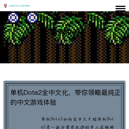
案例中心
Our Project