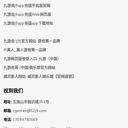
九游会j9app充值手机版官网
九游会j9app充值Web网页版
九游会j9app充值app下载地址
九游会·(j9)官方网站-游戏第一品牌
J9真人_真人游戏第一品牌
九游网页版登录入口-九游（中国）
九游老哥·(中国)俱乐部官方网站
威尼斯人网站-威尼斯人娱乐城【官网直营】
找到我们
地址:
五指山市抛识城351号
邮箱:
zgenren@52j9.com
电话:
13594780069