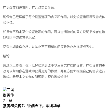
在更改存档设置时，有几点需要注意：
确保你已经理解了每个设置选项的含义和作用，以免设置错误导致游戏体
验不佳。
如果你不确定某个设置选项的作用，可以查阅游戏的官方说明书或者在游
戏社区中咨询其他玩家。
记得定期备份存档，以防止不可预料的问题导致存档损坏或丢失。
结论
通过以上步骤，你可以轻松地更改中华三国志存档的设置。存档设置的更
改可以帮助你在游戏中获得更好的体验，并且方便你根据自己的需求进行
游戏。希望本文对你有所帮助，祝你游戏愉快！
三国群英传7：征战天下，军团华章