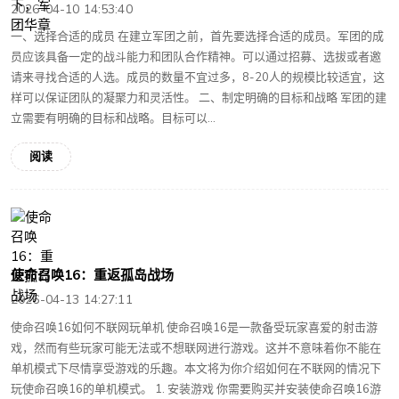
2026-04-10 14:53:40
一、选择合适的成员 在建立军团之前，首先要选择合适的成员。军团的成
员应该具备一定的战斗能力和团队合作精神。可以通过招募、选拔或者邀
请来寻找合适的人选。成员的数量不宜过多，8-20人的规模比较适宜，这
样可以保证团队的凝聚力和灵活性。 二、制定明确的目标和战略 军团的建
立需要有明确的目标和战略。目标可以...
阅读
使命召唤16：重返孤岛战场
2026-04-13 14:27:11
使命召唤16如何不联网玩单机 使命召唤16是一款备受玩家喜爱的射击游
戏，然而有些玩家可能无法或不想联网进行游戏。这并不意味着你不能在
单机模式下尽情享受游戏的乐趣。本文将为你介绍如何在不联网的情况下
玩使命召唤16的单机模式。 1. 安装游戏 你需要购买并安装使命召唤16游