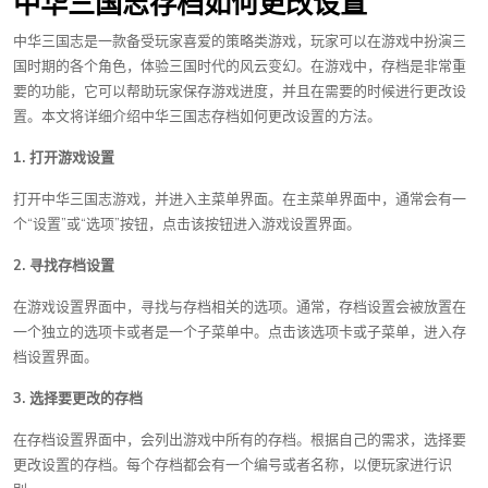
中华三国志存档如何更改设置
中华三国志是一款备受玩家喜爱的策略类游戏，玩家可以在游戏中扮演三
国时期的各个角色，体验三国时代的风云变幻。在游戏中，存档是非常重
要的功能，它可以帮助玩家保存游戏进度，并且在需要的时候进行更改设
置。本文将详细介绍中华三国志存档如何更改设置的方法。
1. 打开游戏设置
打开中华三国志游戏，并进入主菜单界面。在主菜单界面中，通常会有一
个“设置”或“选项”按钮，点击该按钮进入游戏设置界面。
2. 寻找存档设置
在游戏设置界面中，寻找与存档相关的选项。通常，存档设置会被放置在
一个独立的选项卡或者是一个子菜单中。点击该选项卡或子菜单，进入存
档设置界面。
3. 选择要更改的存档
在存档设置界面中，会列出游戏中所有的存档。根据自己的需求，选择要
更改设置的存档。每个存档都会有一个编号或者名称，以便玩家进行识